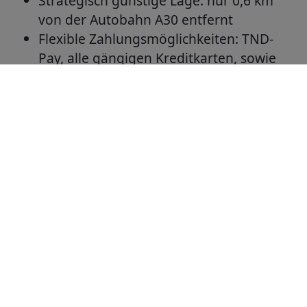
Strategisch günstige Lage: nur 0,6 km
von der Autobahn A30 entfernt
Flexible Zahlungsmöglichkeiten: TND-
Pay, alle gängigen Kreditkarten, sowie
Bargeld
Waschanlage direkt am Standort
Mehr Infos:
tnd.de/Site/1156
Tankstellen-Netz-Deutschland GmbH
Dorfstrasse 44
26899 Rhede-Brual
24H Hotline:
0800 31 31 333
E-Mail:
info@tnd.de
▪
Tankstellensuche
▪
Vorteile
▪
Werbemittelshop
▪
Kunde werden
▪
TND App