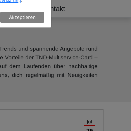
zerklärung
.
erschaft
Kontakt
Akzeptieren
n, Trends und spannende Angebote rund
e Vorteile der TND-Multiservice-Card –
b auf dem Laufenden über nachhaltige
uns, dich regelmäßig mit Neuigkeiten
Jul
29