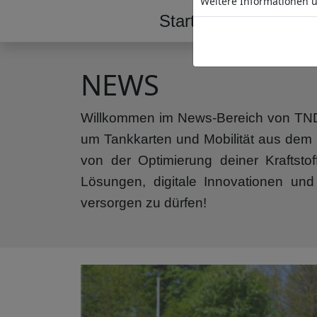
Weitere Informationen ü
Start
Tankstelle
NEWS
Willkommen im News-Bereich von TND! 
um Tankkarten und Mobilität aus dem H
von der Optimierung deiner Kraftsto
Lösungen, digitale Innovationen und
versorgen zu dürfen!