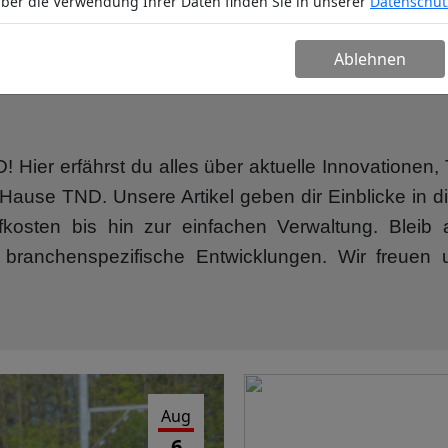
ber die Verwendung Ihrer Daten finden Sie in unserer
Datenschut
n
Service
Unternehmen
Partn
Ablehnen
Hier erfährst du alles über aktuelle Innovatione
ause TND. Unsere Artikel geben dir Einblicke in di
ffkosten bis hin zur einfachen Verwaltung. Blei
 branchenspezifische Entwicklungen. Wir freuen 
Aug
6