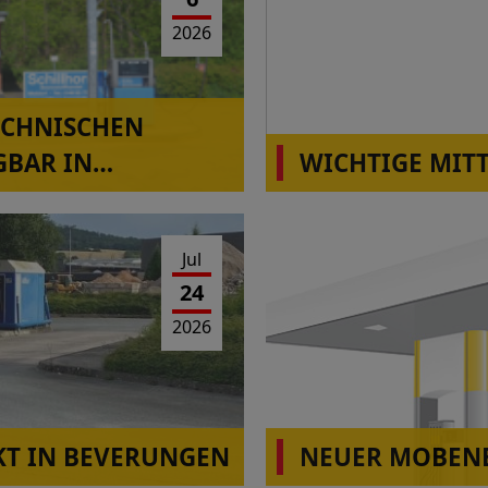
2026
ECHNISCHEN
GBAR IN
WICHTIGE MIT
Die Station Montabaur-H
Betrieb!
Jul
24
2026
T IN BEVERUNGEN
NEUER MOBENE