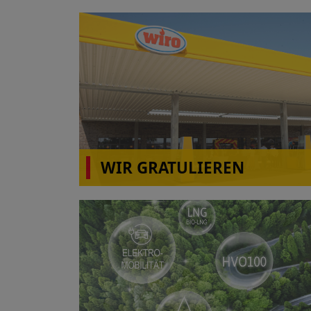
WIR GRATULIEREN
wiro Autohof A31 Rhede(Ems)