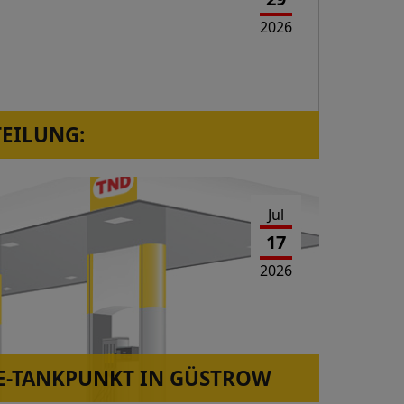
2026
TEILUNG:
orressen, Westerwaldstr.2a ist wieder in
Jul
17
2026
-TANKPUNKT IN GÜSTROW